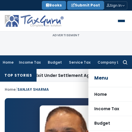
Skip
Books
Submit Post
Sign In
to
content
ADVERTISEMENT
Home
Income Tax
Budget
Service Tax
Company Law
Searc
for:
ng Share Exit Under Settlement Agreement
Goods and Servic
TOP STORIES
Menu
Home
/
SANJAY SHARMA
Home
Income Tax
Budget