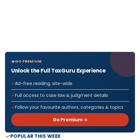
GO PREMIUM
Unlock the Full TaxGuru Experience
Ad-free reading, site-wide
Full access to case law & judgment details
Follow your favourite authors, categories & topics
Go Premium →
POPULAR THIS WEEK