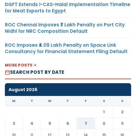
DGFT Extends i-CAS-Halal Implementation Timeline
for Meat Exports to Egypt
ROC Chennai Imposes ₹7 Lakh Penalty on Port City
Nidhi for NRC Composition Default
ROC Imposes ₹4.09 Lakh Penalty on Space Link
Consultancy for Financial Statement Filing Default
MORE POSTS
SEARCH POST BY DATE
August 2026
M
T
W
T
F
S
S
1
2
3
4
5
6
7
8
9
10
11
12
13
14
15
16