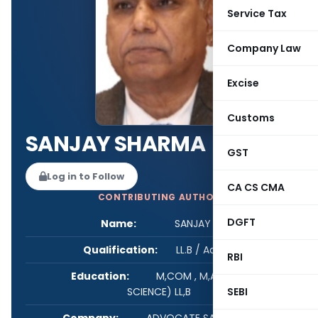
Service Tax
Company Law
Excise
Customs
SANJAY SHARMA
GST
Log in to Follow
CA CS CMA
CONTRIBUTING AUTHOR
DGFT
Name:
SANJAY SHARMA
Qualification:
LL.B / Advocate
RBI
Education:
M,COM , M,A (POLITICAL
SCIENCE) LL,B
SEBI
Company:
ADVOCATE SANJAY SHARMA