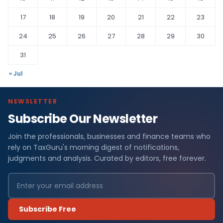
17
18
19
20
21
22
23
24
25
26
27
28
29
30
31
« Jul
NEWSLETTER
Subscribe Our Newsletter
Join the professionals, businesses and finance teams who
rely on TaxGuru's morning digest of notifications,
judgments and analysis. Curated by editors, free forever.
Subscribe Free