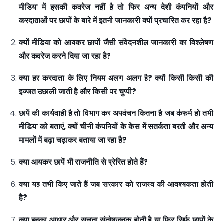
मीडिया
में
इसकी
कवरेज
नहीं
है
तो
फिर
अन्य
देशी
कंपनियों
और
करदाताओं
पर
छापों
के
बारे
में
इतनी
जानकारी
क्यों
प्रचारित
कर
रहा
है
?
क्यों
मीडिया
को
आयकर
छापों
जैसी
संवेदनशील
जानकारी
का
विश्लेषण
और
कवरेज
करने
दिया
जा
रहा
है
?
क्या
हर
करदाता
के
लिए
नियम
अलग
अलग
है
?
क्यों
किसी
किसी
की
इज्जत
उछाली
जाती
है
और
किसी
पर
चुप्पी
?
छापें
की
कार्यवाही
है
तो
विभाग
कर
अपवंचन
कितना
है
जब
कंफर्म
हो
तभी
मीडिया
को
बताएं
,
क्यों
चीनी
कंपनियों
के
केस
में
सतर्कता
बरती
और
अन्य
मामलों
में
बढ़ा
चढ़ाकर
बताया
जा
रहा
है
?
क्या
आयकर
छापें
भी
राजनीति
से
प्रेरित
होते
हैं
?
क्या
यह
तभी
किए
जाते
हैं
जब
सरकार
को
राजस्व
की
आवश्यकता
होती
है
?
क्या
इनका
आधार
और
सूचना
संतोषजनक
होती
है
या
फिर
सिर्फ
छापों
के