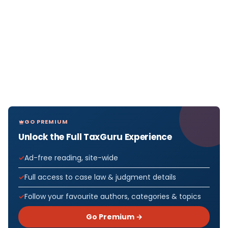
GO PREMIUM
Unlock the Full TaxGuru Experience
Ad-free reading, site-wide
Full access to case law & judgment details
Follow your favourite authors, categories & topics
Go Premium →