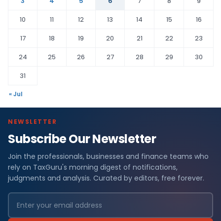
3
4
5
6
7
8
9
10
11
12
13
14
15
16
17
18
19
20
21
22
23
24
25
26
27
28
29
30
31
« Jul
NEWSLETTER
Subscribe Our Newsletter
Join the professionals, businesses and finance teams who
rely on TaxGuru's morning digest of notifications,
judgments and analysis. Curated by editors, free forever.