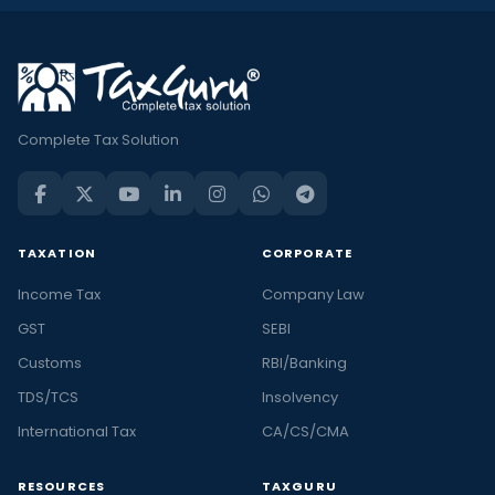
Complete Tax Solution
TAXATION
CORPORATE
Income Tax
Company Law
GST
SEBI
Customs
RBI/Banking
TDS/TCS
Insolvency
International Tax
CA/CS/CMA
RESOURCES
TAXGURU