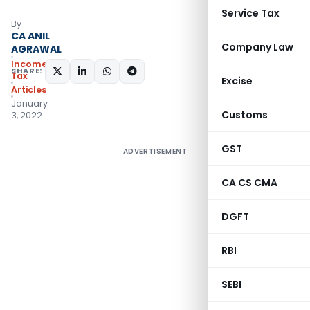
Service Tax
By
CA ANIL
Company Law
AGRAWAL
Income
SHARE:
Tax
Excise
Articles
January
Customs
3, 2022
GST
ADVERTISEMENT
CA CS CMA
DGFT
RBI
SEBI