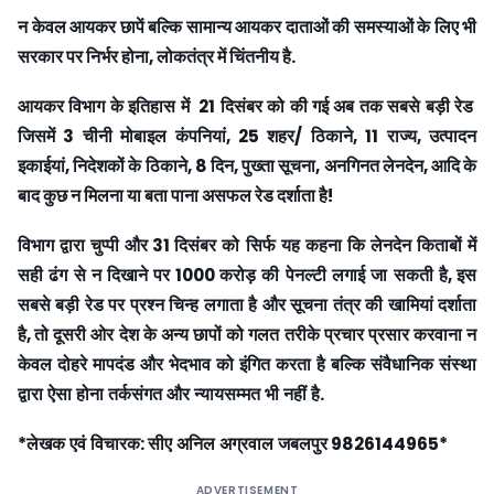
न केवल आयकर छापें बल्कि सामान्य आयकर दाताओं की समस्याओं के लिए भी
सरकार पर निर्भर होना
,
लोकतंत्र में चिंतनीय है
.
आयकर विभाग के इतिहास में
21
दिसंबर को की गई अब तक सबसे बड़ी रेड
जिसमें
3
चीनी मोबाइल कंपनियां
,
25
शहर
/
ठिकाने
,
11
राज्य
,
उत्पादन
इकाईयां
,
निदेशकों के ठिकाने
,
8
दिन
,
पुख्ता सूचना
,
अनगिनत लेनदेन
,
आदि के
बाद कुछ न मिलना या बता पाना असफल रेड दर्शाता है
!
विभाग
द्वारा
चुप्पी
और
31
दिसंबर
को
सिर्फ
यह
कहना
कि
लेनदेन
किताबों
में
सही
ढंग
से
न
दिखाने
पर
1000
करोड़
की
पेनल्टी
लगाई
जा
सकती
है
,
इस
सबसे
बड़ी
रेड
पर
प्रश्न
चिन्ह
लगाता
है
और
सूचना
तंत्र
की
खामियां
दर्शाता
है
,
तो
दूसरी
ओर
देश
के
अन्य
छापों
को
गलत
तरीके
प्रचार
प्रसार
करवाना
न
केवल
दोहरे
मापदंड
और
भेदभाव
को
इंगित
करता
है
बल्कि
संवैधानिक
संस्था
द्वारा
ऐसा
होना
तर्कसंगत
और
न्यायसम्मत
भी
नहीं
है
.
*
लेखक
एवं
विचारक
:
सीए
अनिल
अग्रवाल
जबलपुर
9826144965*
ADVERTISEMENT