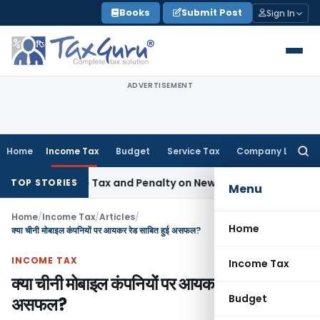
Skip
Books
Submit Post
Sign In
to
content
ADVERTISEMENT
Home
Income Tax
Budget
Service Tax
Company Law
Searc
for:
pective Tax and Penalty on Newly Registered Vehicle
Income
TOP STORIES
Menu
Home
/
Income Tax
/
Articles
/
Home
क्या चीनी मोबाइल कंपनियों पर आयकर रेड साबित हुई असफल?
INCOME TAX
Income Tax
क्या चीनी मोबाइल कंपनियों पर आयकर रेड साबित हुई
Budget
असफल?