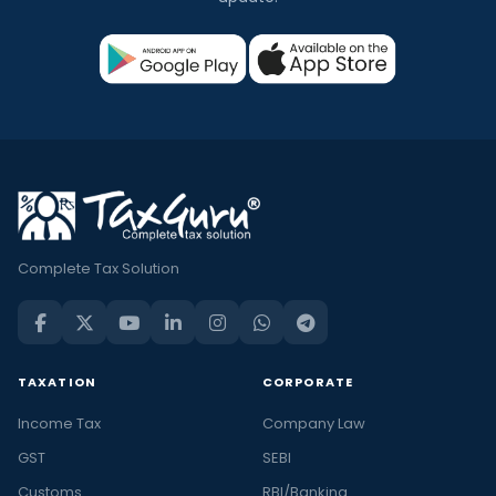
Complete Tax Solution
TAXATION
CORPORATE
Income Tax
Company Law
GST
SEBI
Customs
RBI/Banking