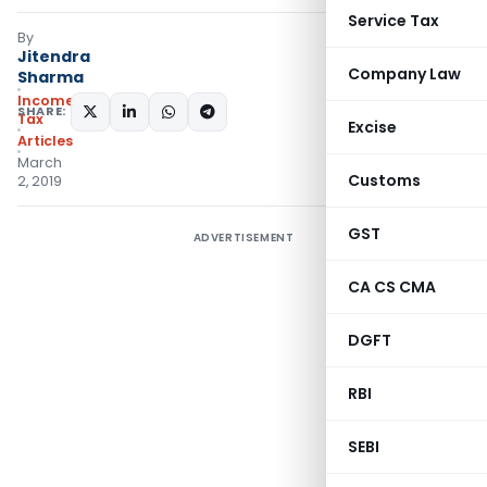
Service Tax
By
Jitendra
Company Law
Sharma
Income
SHARE:
Tax
Excise
Articles
March
Customs
2, 2019
GST
ADVERTISEMENT
CA CS CMA
DGFT
RBI
SEBI