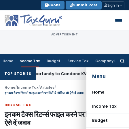
Skip
Books
Submit Post
Sign In
to
content
ADVERTISEMENT
Home
Income Tax
Budget
Service Tax
Company Law
Searc
for:
esh Opportunity to Condone KVAT Appeal Delay
Income Tax
TOP STORIES
Menu
Home
/
Income Tax
/
Articles
/
Home
इनकम टैक्स रिटर्न्स फाइल करने पर मिलें ये नोटिस तो ऐसे दें जवाब
INCOME TAX
Income Tax
इनकम टैक्स रिटर्न्स फाइल करने पर मिलें ये नोटिस तो
Budget
ऐसे दें जवाब