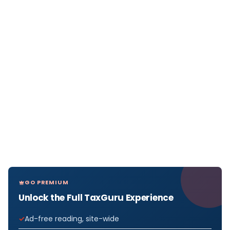
GO PREMIUM
Unlock the Full TaxGuru Experience
Ad-free reading, site-wide