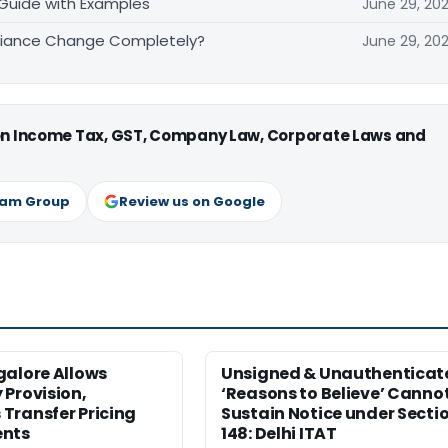
 Guide with Examples
June 29, 20
pliance Change Completely?
June 29, 20
 on Income Tax, GST, Company Law, Corporate Laws and
ram Group
Review us on Google
galore Allows
Unsigned & Unauthenticat
Provision,
‘Reasons to Believe’ Canno
Transfer Pricing
Sustain Notice under Secti
ents
148: Delhi ITAT