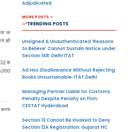
Adjudicated
MORE POSTS
TRENDING POSTS
िया जा
ाने की
Unsigned & Unauthenticated ‘Reasons
to Believe’ Cannot Sustain Notice under
Section 148: Delhi ITAT
022 के
Ad Hoc Disallowance Without Rejecting
50,000
Books Unsustainable: ITAT Delhi
Managing Partner Liable for Customs
Penalty Despite Penalty on Firm:
CESTAT Hyderabad
न करना
Section 13 Cannot Be Invoked to Deny
Section 12A Registration: Gujarat HC