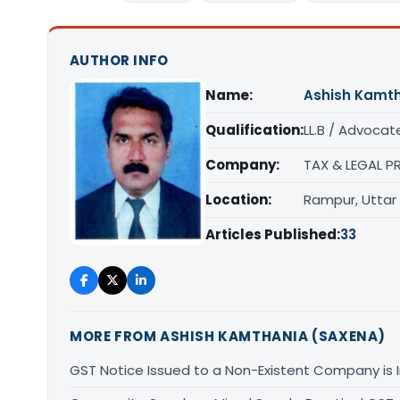
AUTHOR INFO
Name:
Ashish Kamt
Qualification:
LL.B / Advocat
Company:
TAX & LEGAL P
Location:
Rampur, Uttar
Articles Published:
33
MORE FROM ASHISH KAMTHANIA (SAXENA)
GST Notice Issued to a Non-Existent Company is 