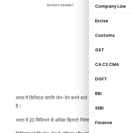
ADVERTISEMENT
Company Law
यह प्रस्तावि
जो वित्तीय वर्ष
Excise
पिछले कुछ वर्
Customs
श्रीमती निर्म
पहली बार आधि
GST
संपत्ति शामि
CA CS CMA
बजट 2022 में स
के हस्तांतरण
DGFT
के लेन-देन क
RBI
भारत में डिजिटल संपत्ति लेन-देन करने वाले निवेशकों और उद्यमियों को
है।
SEBI
भारत में 20 मिलियन से अधिक क्रिप्टो निवेशक है, कुल क्रिप्टो होल्ड
Finance