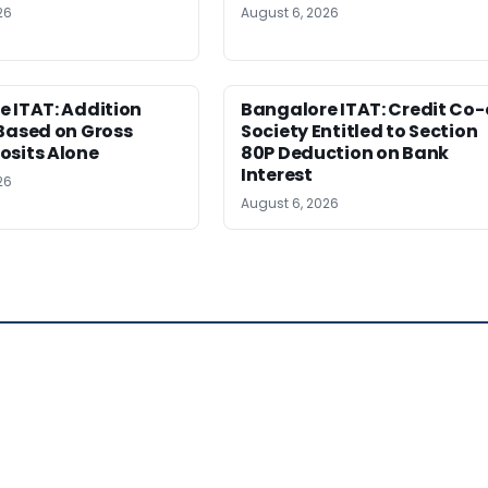
26
August 6, 2026
 ITAT: Addition
Bangalore ITAT: Credit Co
Based on Gross
Society Entitled to Section
osits Alone
80P Deduction on Bank
Interest
26
August 6, 2026