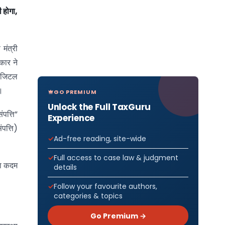
ी होगा
,
मंत्री
कार ने
डिजिटल
।
GO PREMIUM
Unlock the Full TaxGuru
ंपत्ति”
Experience
पत्ति)
Ad-free reading, site-wide
Full access to case law & judgment
़ा कदम
details
Follow your favourite authors,
categories & topics
Go Premium →