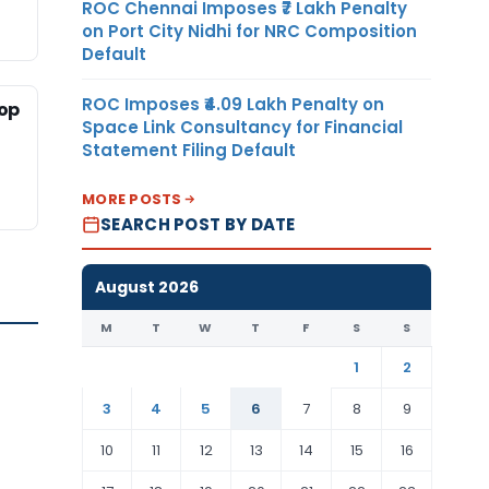
ROC Chennai Imposes ₹7 Lakh Penalty
on Port City Nidhi for NRC Composition
Default
ROC Imposes ₹4.09 Lakh Penalty on
-op
Space Link Consultancy for Financial
Statement Filing Default
MORE POSTS
SEARCH POST BY DATE
August 2026
M
T
W
T
F
S
S
1
2
3
4
5
6
7
8
9
10
11
12
13
14
15
16