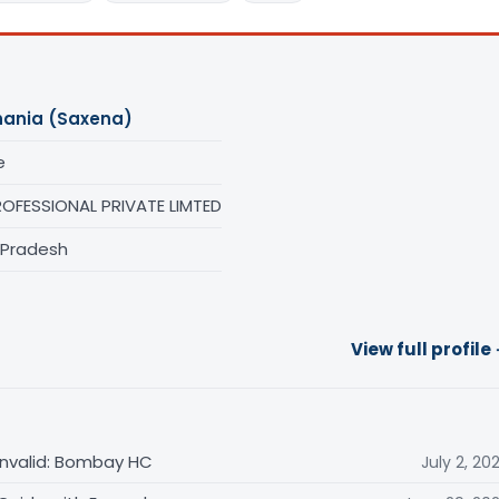
hania (Saxena)
e
ROFESSIONAL PRIVATE LIMTED
 Pradesh
View full profile
Invalid: Bombay HC
July 2, 20