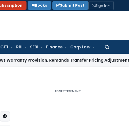
Sign In
ubscription
Books
Submit Post
GFT
RBI
SEBI
Finance
Corp Law
Search
for:
ty Provision, Remands Transfer Pricing Adjustments
Compan
ADVERTISEMENT