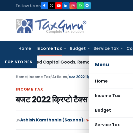
Skip
Follow Us on
to
content
Home
Income Tax
Budget
Service Tax
Co
n Imported Capital Goods, Removes Mark-Up on Cost-to-Co
TOP STORIES
Menu
Home
/
Income Tax
/
Articles
/
बजट 2022 क्रिप्टो टैक्स : सभी डिजिटल एसेट्
Home
INCOME TAX
Income Tax
बजट 2022 क्रिप्टो टैक्स : सभी डिजिट
Budget
Ashish Kamthania (Saxena)
By
Income Tax
Articles
Febr
Service Tax