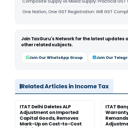
Composite Supply vs Mixed Supply: Practical GST
One Nation, One GST Registration: Will GST Com
Join TaxGuru's Network for the latest updates
other related subjects.
Join Our WhatsApp Group
Join Our Teleg
Related Articles in Income Tax
ITAT Delhi Deletes ALP
ITAT Ban
Adjustment on Imported
Warranty 
Capital Goods, Removes
Remands 
Mark-Up on Cost-to-Cost
Adjustm