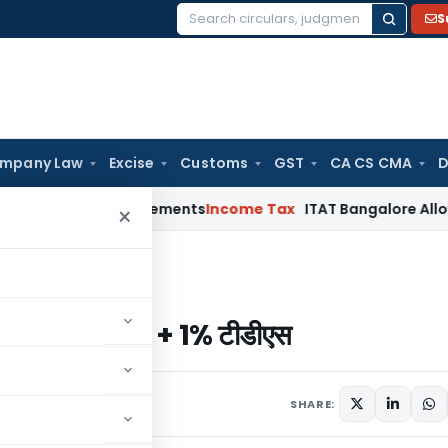
S
Search
for:
mpany Law
Excise
Customs
GST
CA CS CMA
D
st Reimbursements
Income Tax
ITAT Bangalore Allows Warran
×
स पर 30% + 1% टीडीएस
ल एसेट्स पर 30% + 1% टीडीएस
1 comment
uary 2, 2022
SHARE: