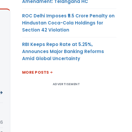
Amendment: Telangana HC
ROC Delhi Imposes ₹5.5 Crore Penalty on
Hindustan Coca-Cola Holdings for
Section 42 Violation
RBI Keeps Repo Rate at 5.25%,
Announces Major Banking Reforms
Amid Global Uncertainty
MORE POSTS
ADVERTISEMENT
 →
26