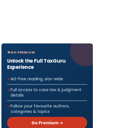
GO PREMIUM
Unlock the Full TaxGuru
Experience
Ad-free reading, site-wide
Full access to case law & judgment
details
Follow your favourite authors,
categories & topics
Go Premium →