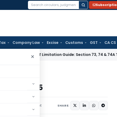
Subscripti
Search
for:
Tax
Company Law
Excise
Customs
GST
CA CS
es Tax
GST Limitation Guide: Section 73, 74 & 74A Timelines 
×
त्कार प्रक्रिया 2025
कार प्रक्रिया 2025
1 comment
ber 29, 2024
SHARE: