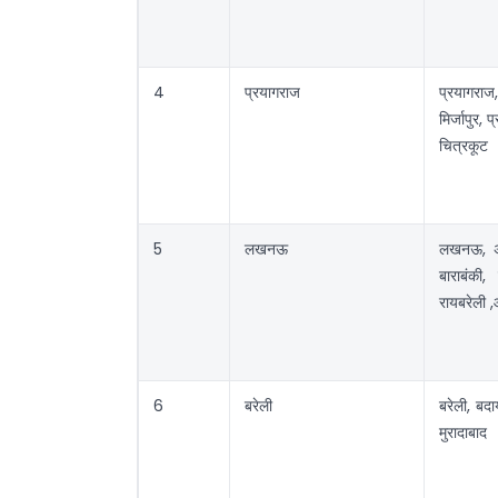
4
प्रयागराज
प्रयागराज,
मिर्जापुर,
चित्रकूट
5
लखनऊ
लखनऊ, अं
बाराबंकी,
रायबरेली ,
6
बरेली
बरेली, बदा
मुरादाबाद