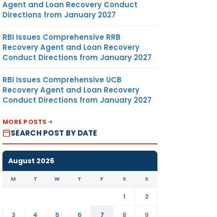
Agent and Loan Recovery Conduct
Directions from January 2027
RBI Issues Comprehensive RRB
Recovery Agent and Loan Recovery
Conduct Directions from January 2027
RBI Issues Comprehensive UCB
Recovery Agent and Loan Recovery
Conduct Directions from January 2027
MORE POSTS
SEARCH POST BY DATE
August 2026
M
T
W
T
F
S
S
1
2
3
4
5
6
7
8
9