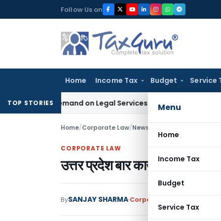
Skip
Follow Us on
to
content
Home
Income Tax
Budget
Service 
 Tax Demand on Legal Services Under RCM
Goods and Servic
TOP STORIES
Menu
Home
/
Corporate Law
/
News
/
उत्तर प्रदेश बार काउंसिल साक्षा
Home
CORPORATE LAW
Income Tax
उत्तर प्रदेश बार काउंसिल साक्षात्
Budget
SANJAY SHARMA
By
Corporate Law
News
Decem
Service Tax