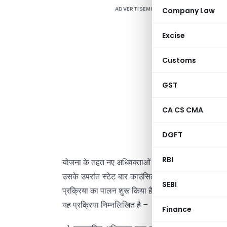
ADVERTISEMENT
Company Law
ब
स
Excise
आ
Customs
इ
प
GST
अ
आ
CA CS CMA
क
क
DGFT
ज
RBI
योजना के तहत नए अधिवक्ताओं का पंजीयन शुरू किया है।
उसके उपरांत स्टेट बार काउंसिल ने माननीय सुप्रीम कोर्ट
SEBI
प्रक्रिया का पालन शुरू किया है।
यह प्रक्रिया निम्नलिखित है –
Finance