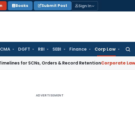
Sign In
on
Books
Submit Post
 CMA
DGFT
RBI
SEBI
Finance
Corp Law
Searc
for:
for SCNs, Orders & Record Retention
Corporate Law
Supreme 
ADVERTISEMENT