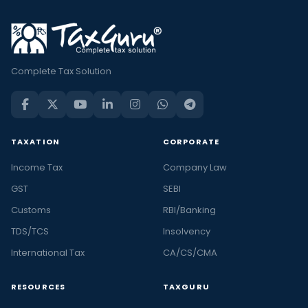
Complete Tax Solution
TAXATION
CORPORATE
Income Tax
Company Law
GST
SEBI
Customs
RBI/Banking
TDS/TCS
Insolvency
International Tax
CA/CS/CMA
RESOURCES
TAXGURU