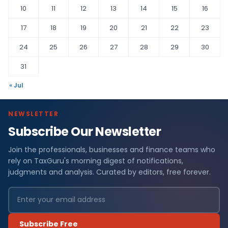
10
11
12
13
14
15
16
17
18
19
20
21
22
23
24
25
26
27
28
29
30
31
« Jul
NEWSLETTER
Subscribe Our Newsletter
Join the professionals, businesses and finance teams who
rely on TaxGuru's morning digest of notifications,
judgments and analysis. Curated by editors, free forever.
Subscribe Free