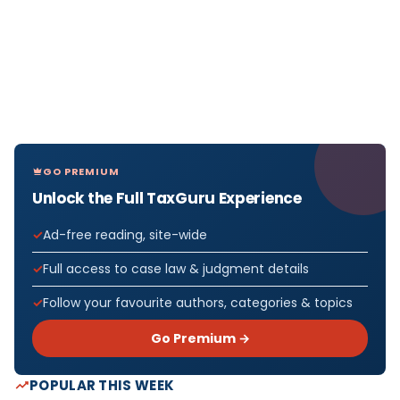
GO PREMIUM
Unlock the Full TaxGuru Experience
Ad-free reading, site-wide
Full access to case law & judgment details
Follow your favourite authors, categories & topics
Go Premium →
POPULAR THIS WEEK