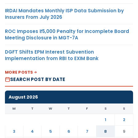
IRDAI Mandates Monthly ISP Data Submission by
Insurers From July 2026
ROC Imposes ₹5,000 Penalty for Incomplete Board
Meeting Disclosure in MGT-7A
DGFT Shifts EPM Interest Subvention
Implementation from RBI to EXIM Bank
MORE POSTS
SEARCH POST BY DATE
August 2026
M
T
W
T
F
S
S
1
2
3
4
5
6
7
8
9