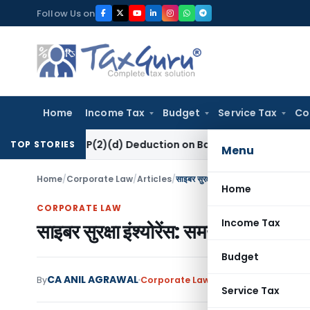
Skip
Follow Us on
to
content
Home
Income Tax
Budget
Service Tax
Co
ion 80P(2)(d) Deduction on Bank Interest: ITAT Mumbai
Fema 
TOP STORIES
Menu
Home
/
Corporate Law
/
Articles
/
साइबर सुरक्षा इंश्योरेंस: समय की मांग
Home
CORPORATE LAW
Income Tax
साइबर सुरक्षा इंश्योरेंस: समय की मांग
Budget
CA ANIL AGRAWAL
By
Corporate Law
Articles
December 26
Service Tax