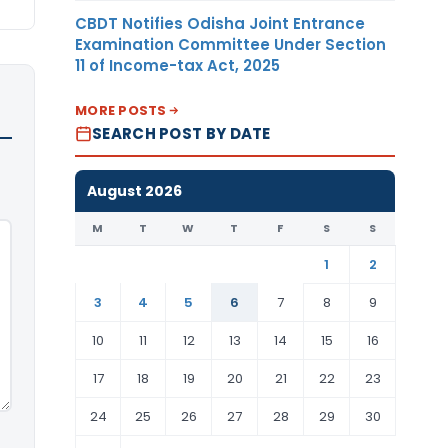
CBDT Notifies Odisha Joint Entrance
Examination Committee Under Section
11 of Income-tax Act, 2025
MORE POSTS
SEARCH POST BY DATE
August 2026
M
T
W
T
F
S
S
1
2
3
4
5
6
7
8
9
10
11
12
13
14
15
16
17
18
19
20
21
22
23
24
25
26
27
28
29
30