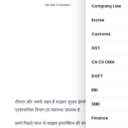
ADVERTISEMENT
Company Law
जिस स्तर पर स
१. साइबर लेनद
Excise
२. साइबर सुरक
Customs
३. साइबर सुरक्ष
GST
पहला, यह सरका
CA CS CMA
में क्या सावध
DGFT
दूसरा, साइबर
कि कैसे साइब
RBI
तीसरा और सबसे अहम है साइबर सुरक्षा इंश्योरेंस कवच जो आज आम जनता क
SEBI
प्रशासनिक विभाग एवं व्यवस्था उपलब्ध है.
Finance
हमने पिछले साल से साइबर इन्फॉर्मेशन की संख्या में कई गुना बढ़ोतरी देखी