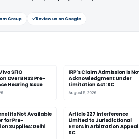
ram Group
Review us on Google
Vivo SFIO
IRP’s Claim Admission Is No
on Over BNSS Pre-
Acknowledgment Under
ce Hearing Issue
Limitation Act: SC
26
August 5, 2026
nefits Not Available
Article 227 Interference
r for Pre-
Limited to Jurisdictional
ion Supplies: Delhi
Errors in Arbitration Appeal
SC