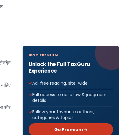
कि:
GO PREMIUM
लेनदेन
Unlock the Full TaxGuru
Experience
Ad-free reading, site-wide
 चाहिए
Full access to case law & judgment
details
्षा और
Follow your favourite authors,
categories & topics
Go Premium →