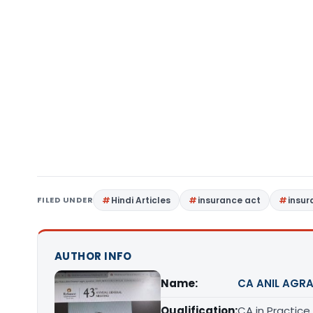
FILED UNDER
Hindi Articles
insurance act
insur
AUTHOR INFO
Name:
CA ANIL AGR
Qualification:
CA in Practice