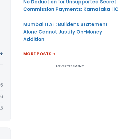
No Deduction for Unsupported Secret
Commission Payments: Karnataka HC
Mumbai ITAT: Builder’s Statement
Alone Cannot Justify On-Money
Addition
 →
MORE POSTS
ADVERTISEMENT
26
26
25