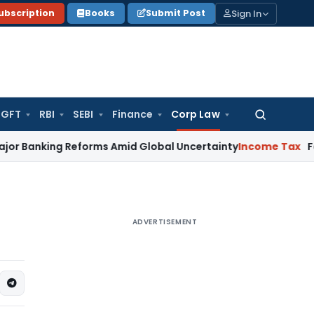
Sign In
ubscription
Books
Submit Post
GFT
RBI
SEBI
Finance
Corp Law
Search
for:
g Reforms Amid Global Uncertainty
Income Tax
Family Dispu
ADVERTISEMENT