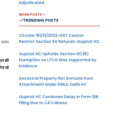
Adjudicated
MORE POSTS
TRENDING POSTS
Circular 181/13/2022-GST Cannot
Restrict Section 54 Refunds: Gujarat HC
या कवच
Gujarat HC Upholds Section 10(38)
Exemption as LTCG Was Supported by
सान की
Evidence
होगा जो
Ancestral Property Not Immune from
Attachment Under PMLA: Delhi HC
Gujarat HC Condones Delay in Form 10B
Filing Due to CA’s Illness