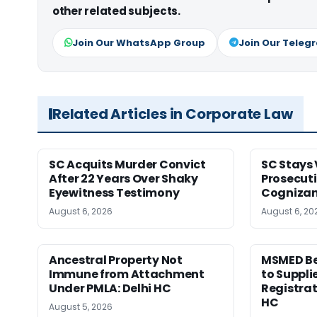
other related subjects.
Join Our WhatsApp Group
Join Our Teleg
Related Articles in Corporate Law
SC Acquits Murder Convict
SC Stays 
After 22 Years Over Shaky
Prosecuti
Eyewitness Testimony
Cognizan
August 6, 2026
August 6, 20
Ancestral Property Not
MSMED Be
Immune from Attachment
to Supplie
Under PMLA: Delhi HC
Registrat
HC
August 5, 2026