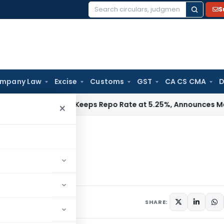
S
Search
for:
mpany Law
Excise
Customs
GST
CA CS CMA
D
/ RBI
RBI Keeps Repo Rate at 5.25%, Announces Major Bankin
×
, 2022
SHARE: