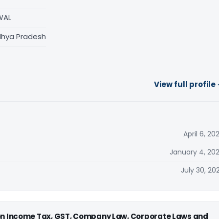
WAL
dhya Pradesh
View full profile
April 6, 20
January 4, 20
July 30, 20
 on Income Tax, GST, Company Law, Corporate Laws and