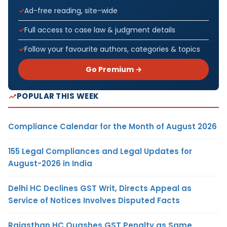
Ad-free reading, site-wide
Full access to case law & judgment details
Follow your favourite authors, categories & topics
Go Premium →
POPULAR THIS WEEK
Compliance Calendar for the Month of August 2026
155 Legal Compliances and Legal Updates for
August-2026 in India
Delhi HC Declines GST Writ, Directs Appeal as
Service of Notices Involves Disputed Facts
Rajasthan HC Quashes GST Penalty as Same