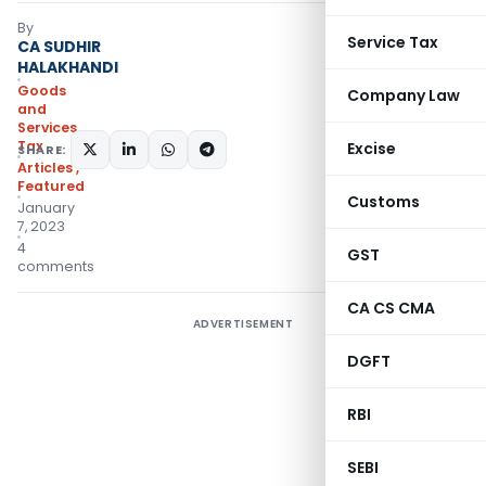
By
Service Tax
CA SUDHIR
HALAKHANDI
Goods
Company Law
and
Services
Tax
Excise
SHARE:
Articles
,
Featured
Customs
January
7, 2023
4
GST
comments
CA CS CMA
ADVERTISEMENT
DGFT
RBI
SEBI