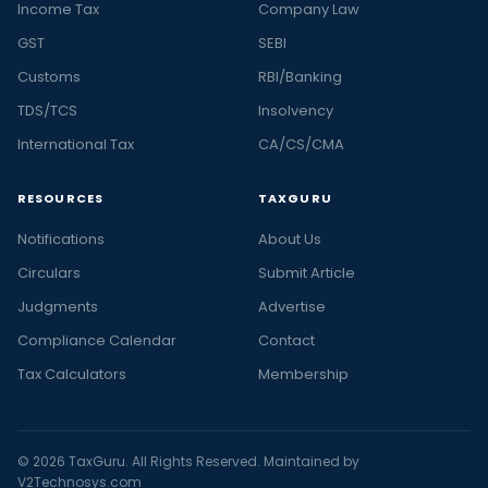
Income Tax
Company Law
GST
SEBI
Customs
RBI/Banking
TDS/TCS
Insolvency
International Tax
CA/CS/CMA
RESOURCES
TAXGURU
Notifications
About Us
Circulars
Submit Article
Judgments
Advertise
Compliance Calendar
Contact
Tax Calculators
Membership
© 2026 TaxGuru. All Rights Reserved. Maintained by
V2Technosys.com