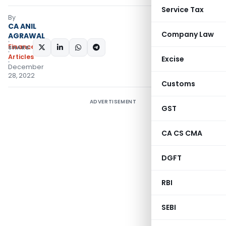
Service Tax
By
CA ANIL
Company Law
AGRAWAL
Finance
SHARE:
Articles
Excise
December
28, 2022
Customs
ADVERTISEMENT
GST
CA CS CMA
DGFT
RBI
SEBI