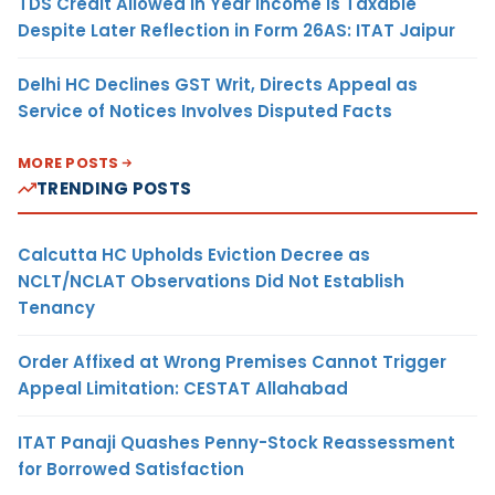
TDS Credit Allowed in Year Income Is Taxable
Despite Later Reflection in Form 26AS: ITAT Jaipur
Delhi HC Declines GST Writ, Directs Appeal as
Service of Notices Involves Disputed Facts
MORE POSTS
TRENDING POSTS
Calcutta HC Upholds Eviction Decree as
NCLT/NCLAT Observations Did Not Establish
Tenancy
Order Affixed at Wrong Premises Cannot Trigger
Appeal Limitation: CESTAT Allahabad
ITAT Panaji Quashes Penny-Stock Reassessment
for Borrowed Satisfaction