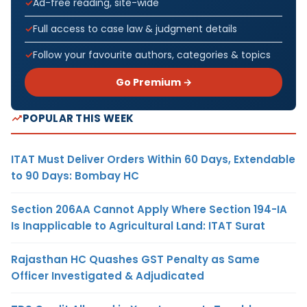
Ad-free reading, site-wide
Full access to case law & judgment details
Follow your favourite authors, categories & topics
Go Premium →
POPULAR THIS WEEK
ITAT Must Deliver Orders Within 60 Days, Extendable
to 90 Days: Bombay HC
Section 206AA Cannot Apply Where Section 194-IA
Is Inapplicable to Agricultural Land: ITAT Surat
Rajasthan HC Quashes GST Penalty as Same
Officer Investigated & Adjudicated