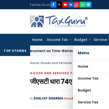
Skip
Follow Us on
to
content
Home
Income Tax
Budget
Service 
re Reassessment as Time-Barred: Section 148 Notice Must Mee
TOP STORIES
Menu
Home
/
Goods and Services Tax
/
Articles
/
जीएसटी धारा 7
Home
GOODS AND SERVICES TAX
Income Tax
जीएसटी धारा 74ए की विस्तृत समीक
Budget
SANJAY SHARMA
By
Goods and Services Tax
Art
Service Tax