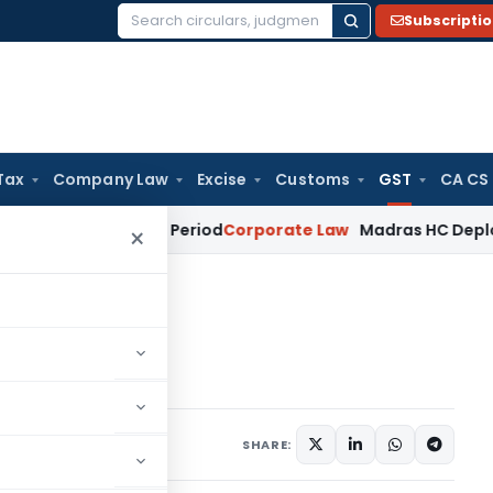
Subscripti
Search
for:
Tax
Company Law
Excise
Customs
GST
CA CS
t Surviving Period
Corporate Law
Madras HC Deplores Defian
×
4ए की विस्तृत समीक्षा।
्षा।
icles
July 26, 2024
SHARE: