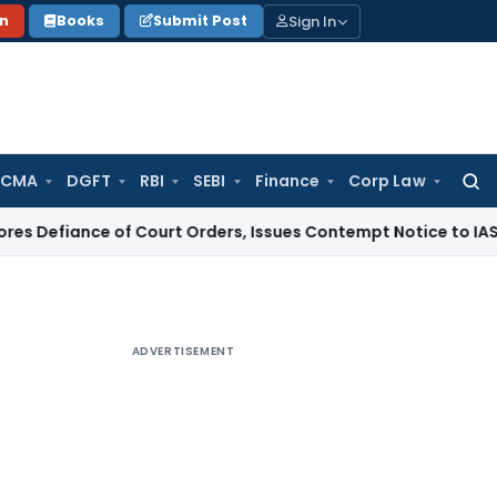
Sign In
on
Books
Submit Post
 CMA
DGFT
RBI
SEBI
Finance
Corp Law
Searc
for:
ce of Court Orders, Issues Contempt Notice to IAS Officers
ADVERTISEMENT