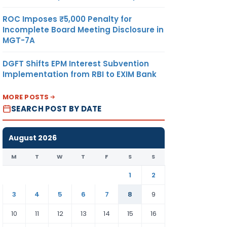
ROC Imposes ₹5,000 Penalty for
Incomplete Board Meeting Disclosure in
MGT-7A
DGFT Shifts EPM Interest Subvention
Implementation from RBI to EXIM Bank
MORE POSTS
SEARCH POST BY DATE
August 2026
M
T
W
T
F
S
S
1
2
3
4
5
6
7
8
9
10
11
12
13
14
15
16