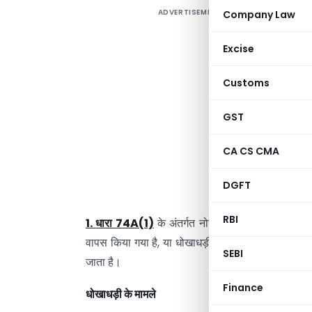
ADVERTISEMENT
Company Law
ध
ध
Excise
प
Customs
ग
क
GST
स
CA CS CMA
ध
DGFT
ग
RBI
1.
धारा 74A(1)
के अंतर्गत नोटिस जारी करना । यदि कर
वापस किया गया है, या धोखाधड़ी के अलावा अन्य कारणों
SEBI
जाता है।
Finance
धोखाधड़ी
के
मामले