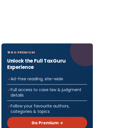
GO PREMIUM
Unlock the Full TaxGuru
Experience
Ad-free reading, site-wide
Full access to case law & judgment
details
Follow your favourite authors,
categories & topics
Go Premium →