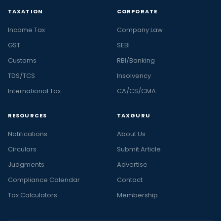
TAXATION
CORPORATE
Income Tax
Company Law
GST
SEBI
Customs
RBI/Banking
TDS/TCS
Insolvency
International Tax
CA/CS/CMA
RESOURCES
TAXGURU
Notifications
About Us
Circulars
Submit Article
Judgments
Advertise
Compliance Calendar
Contact
Tax Calculators
Membership