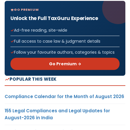
GO PREMIUM
Unlock the Full TaxGuru Experience
Ad-free reading, site-wide
Full access to case law & judgment details
Follow your favourite authors, categories & topics
Go Premium →
POPULAR THIS WEEK
Compliance Calendar for the Month of August 2026
155 Legal Compliances and Legal Updates for
August-2026 in India