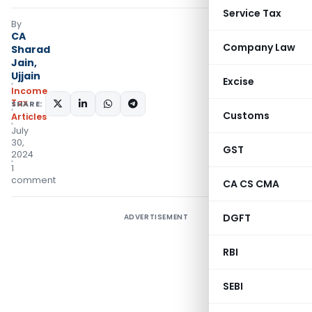
Service Tax
By
CA
Company Law
Sharad
Jain,
Ujjain
Excise
Income
Tax
SHARE:
Customs
Articles
July
30,
GST
2024
1
comment
CA CS CMA
DGFT
ADVERTISEMENT
RBI
SEBI