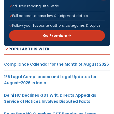
Ad-free reading, site-wide
Full access to case law & judgment details
Follow your favourite authors, categories & topics
Go Premium →
POPULAR THIS WEEK
Compliance Calendar for the Month of August 2026
155 Legal Compliances and Legal Updates for
August-2026 in India
Delhi HC Declines GST Writ, Directs Appeal as
Service of Notices Involves Disputed Facts
Rajasthan HC Quashes GST Penalty as Same