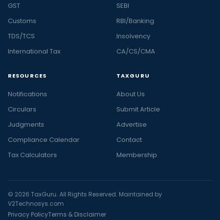
GST
SEBI
Customs
RBI/Banking
TDS/TCS
Insolvency
International Tax
CA/CS/CMA
RESOURCES
TAXGURU
Notifications
About Us
Circulars
Submit Article
Judgments
Advertise
Compliance Calendar
Contact
Tax Calculators
Membership
© 2026 TaxGuru. All Rights Reserved. Maintained by
V2Technosys.com
Privacy Policy
Terms & Disclaimer