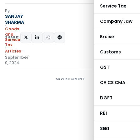
Service Tax
By
SANJAY
Company Law
SHARMA
Goods
and
Excise
SHARE:
Services
Tax
Articles
Customs
September
9, 2024
GST
ADVERTISEMENT
CA CS CMA
DGFT
RBI
SEBI