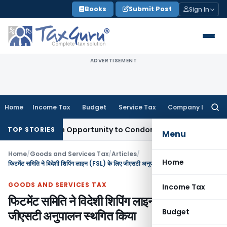
Skip
Books
Submit Post
Sign In
to
content
ADVERTISEMENT
Home
Income Tax
Budget
Service Tax
Company Law
Searc
for:
ts Fresh Opportunity to Condone KVAT Appeal Delay
Income 
TOP STORIES
Menu
Home
/
Goods and Services Tax
/
Articles
/
Home
फिटमेंट समिति ने विदेशी शिपिंग लाइन (FSL) के लिए जीएसटी अनुपालन स्थगित किया
GOODS AND SERVICES TAX
Income Tax
फिटमेंट समिति ने विदेशी शिपिंग लाइन (FSL) के लिए
Budget
जीएसटी अनुपालन स्थगित किया