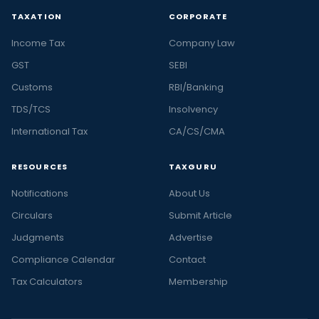
TAXATION
CORPORATE
Income Tax
Company Law
GST
SEBI
Customs
RBI/Banking
TDS/TCS
Insolvency
International Tax
CA/CS/CMA
RESOURCES
TAXGURU
Notifications
About Us
Circulars
Submit Article
Judgments
Advertise
Compliance Calendar
Contact
Tax Calculators
Membership