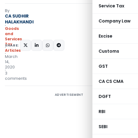
Service Tax
By
CA SUDHIR
Company Law
HALAKHANDI
Goods
and
Excise
Services
Tax
SHARE:
Articles
Customs
March
14,
GST
2020
3
comments
CA CS CMA
ADVERTISEMENT
DGFT
RBI
SEBI