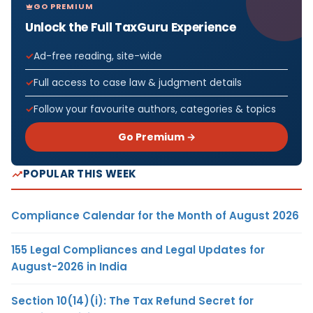
GO PREMIUM
Unlock the Full TaxGuru Experience
Ad-free reading, site-wide
Full access to case law & judgment details
Follow your favourite authors, categories & topics
Go Premium →
POPULAR THIS WEEK
Compliance Calendar for the Month of August 2026
155 Legal Compliances and Legal Updates for
August-2026 in India
Section 10(14)(i): The Tax Refund Secret for