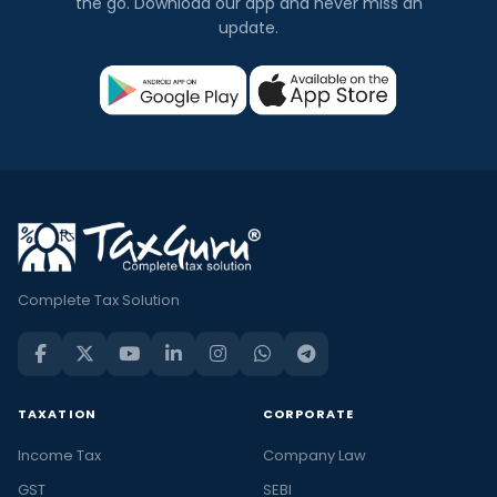
the go. Download our app and never miss an
update.
Complete Tax Solution
TAXATION
CORPORATE
Income Tax
Company Law
GST
SEBI