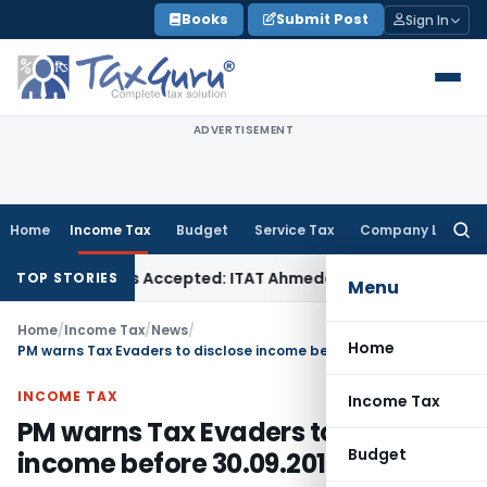
Skip
Books
Submit Post
Sign In
to
content
ADVERTISEMENT
Home
Income Tax
Budget
Service Tax
Company Law
Searc
for:
es if Sales Accepted: ITAT Ahmedabad
Company Law
Delhi H
TOP STORIES
Menu
Home
/
Income Tax
/
News
/
Home
PM warns Tax Evaders to disclose income before 30.09.2016
INCOME TAX
Income Tax
PM warns Tax Evaders to disclose
Budget
income before 30.09.2016