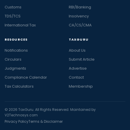
Customs
RBI/Banking
TDS/TCS
Insolvency
International Tax
CA/CS/CMA
RESOURCES
TAXGURU
Notifications
About Us
Circulars
Submit Article
Judgments
Advertise
Compliance Calendar
Contact
Tax Calculators
Membership
© 2026 TaxGuru. All Rights Reserved. Maintained by
V2Technosys.com
Privacy Policy
Terms & Disclaimer