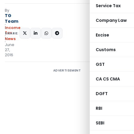
Service Tax
By
TG
Company Law
Team
Income
Tax
SHARE:
Excise
News
June
Customs
27,
2016
GST
ADVERTISEMENT
CA CS CMA
DGFT
RBI
SEBI