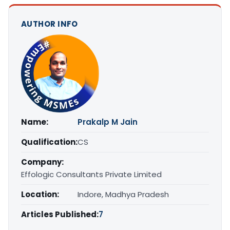
AUTHOR INFO
Name:
Prakalp M Jain
Qualification:
CS
Company:
Effologic Consultants Private Limited
Location:
Indore, Madhya Pradesh
Articles Published:
7