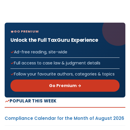
GO PREMIUM
Unlock the Full TaxGuru Experience
Ad-free reading, site-wide
Full access to case law & judgment details
Follow your favourite authors, categories & topics
Go Premium →
POPULAR THIS WEEK
Compliance Calendar for the Month of August 2026