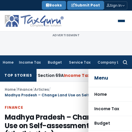
Skip
Books
Submit Post
Sign In
to
content
ADVERTISEMENT
Home
Income Tax
Budget
Service Tax
Company Law
Searc
for:
 Under Section 69A
Income Tax
Delhi ITAT: No PE in India fo
TOP STORIES
Menu
Home
/
Finance
/
Articles
/
Home
Madhya Pradesh – Change Land Use on Self-assessment basis (Hindi Article)
FINANCE
Income Tax
Madhya Pradesh – Change Land
Budget
Use on Self-assessment basis