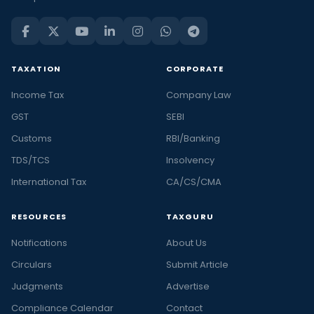
TAXATION
CORPORATE
Income Tax
Company Law
GST
SEBI
Customs
RBI/Banking
TDS/TCS
Insolvency
International Tax
CA/CS/CMA
RESOURCES
TAXGURU
Notifications
About Us
Circulars
Submit Article
Judgments
Advertise
Compliance Calendar
Contact