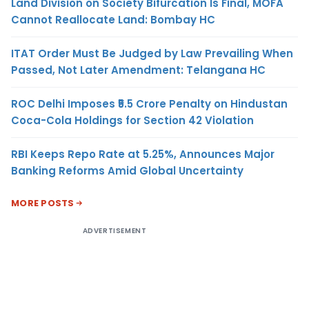
Land Division on Society Bifurcation Is Final, MOFA
Cannot Reallocate Land: Bombay HC
ITAT Order Must Be Judged by Law Prevailing When
Passed, Not Later Amendment: Telangana HC
ROC Delhi Imposes ₹5.5 Crore Penalty on Hindustan
Coca-Cola Holdings for Section 42 Violation
RBI Keeps Repo Rate at 5.25%, Announces Major
Banking Reforms Amid Global Uncertainty
MORE POSTS
ADVERTISEMENT