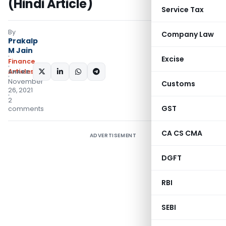
(Hindi Article)
Service Tax
By
Company Law
Prakalp
M Jain
Excise
Finance
Articles
SHARE:
November
Customs
26, 2021
2
GST
comments
CA CS CMA
ADVERTISEMENT
DGFT
RBI
SEBI