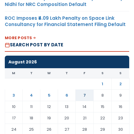
Nidhi for NRC Composition Default
ROC Imposes ₹4.09 Lakh Penalty on Space Link
Consultancy for Financial Statement Filing Default
MORE POSTS
SEARCH POST BY DATE
August 2026
M
T
W
T
F
S
S
1
2
3
4
5
6
7
8
9
10
11
12
13
14
15
16
17
18
19
20
21
22
23
24
25
26
27
28
29
30