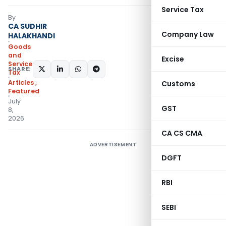
Service Tax
By
CA SUDHIR
Company Law
HALAKHANDI
Goods
and
Excise
Services
SHARE:
Tax
Articles
,
Customs
Featured
July
GST
8,
2026
CA CS CMA
ADVERTISEMENT
DGFT
RBI
SEBI