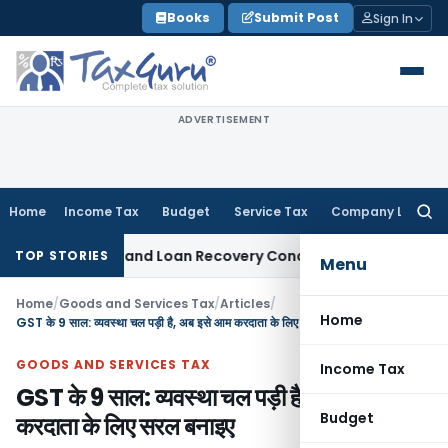
Skip
Books
Submit Post
Sign In
to
content
ADVERTISEMENT
Home
Income Tax
Budget
Service Tax
Company Law
Searc
for:
ent and Loan Recovery Conduct Directions from January 20
TOP STORIES
Menu
Home
/
Goods and Services Tax
/
Articles
/
Home
GST के 9 साल: व्यवस्था चल पड़ी है, अब इसे आम करदाता के लिए सरल बनाइए
GOODS AND SERVICES TAX
Income Tax
GST के 9 साल: व्यवस्था चल पड़ी है, अब इसे आम
Budget
करदाता के लिए सरल बनाइए