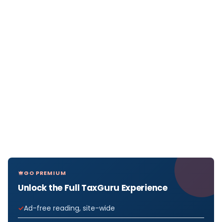
GO PREMIUM
Unlock the Full TaxGuru Experience
Ad-free reading, site-wide