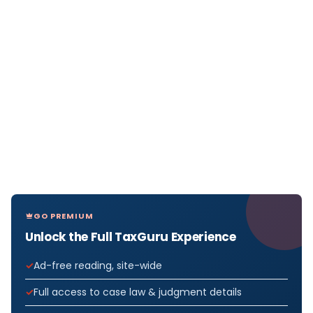
GO PREMIUM
Unlock the Full TaxGuru Experience
Ad-free reading, site-wide
Full access to case law & judgment details