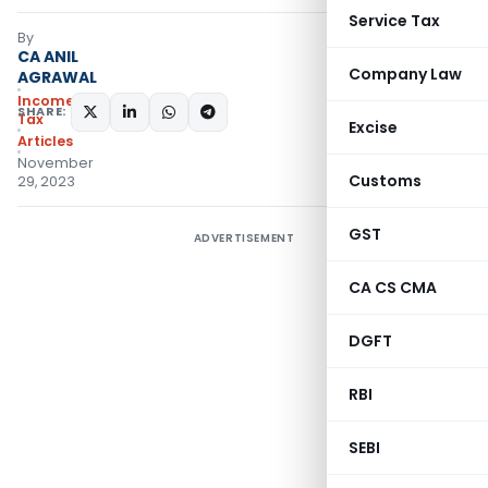
Service Tax
By
CA ANIL
Company Law
AGRAWAL
Income
SHARE:
Tax
Excise
Articles
November
Customs
29, 2023
GST
ADVERTISEMENT
CA CS CMA
DGFT
RBI
SEBI